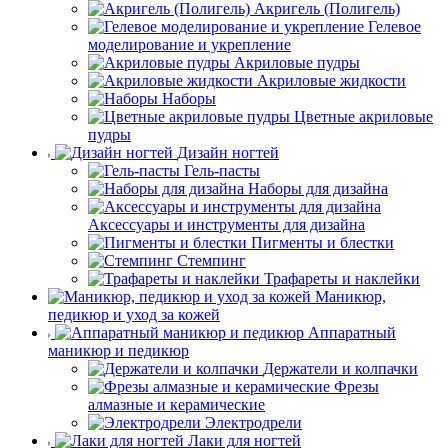
Акригель (Полигель)
Гелевое
моделирование и укрепление
Акриловые пудры
Акриловые жидкости
Наборы
Цветные акриловые
пудры
Дизайн ногтей
Гель-пасты
Наборы для дизайна
Аксессуары и инструменты для дизайна
Пигменты и блестки
Стемпинг
Трафареты и наклейки
Маникюр,
педикюр и уход за кожей
Аппаратный
маникюр и педикюр
Держатели и колпачки
Фрезы
алмазные и керамические
Электродрели
Лаки для ногтей