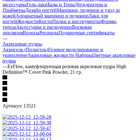
аксессуары
Гель-лаки
Базы и Топы
Дегидраторы и
Праймеры
Дизайн ногтей
Маникюр, педикюр и уход за
кожей
Аппаратный маникюр и педикюр
Лаки для
ногтей
Жидкости
Кисти
Пилки и инструменты
Формы,
типсы
Аксессуары и расходники
Восковая
эпиляция
Волосы
Ресницы
Подарочные сертификаты
—
Акриловые пудры
Акригель (Полигель)
Гелевое моделирование и
укрепление
Акриловые жидкости
Наборы
Цветные акриловые
пудры
—
EzFlow, камуфлирующая розовая акриловая пудра High
Definition™ Cover Pink Powder, 21 гр.
Артикул:
13521