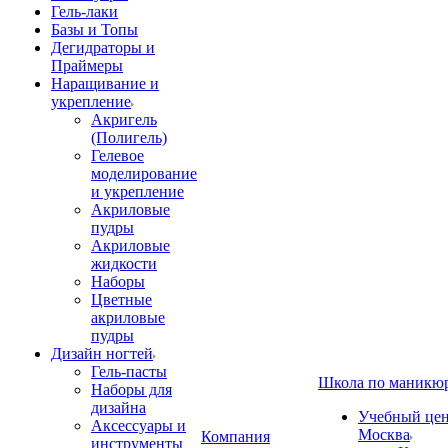
Гель-лаки
Базы и Топы
Дегидраторы и
Праймеры
Наращивание и
укрепление
Акригель
(Полигель)
Гелевое
моделирование
и укрепление
Акриловые
пудры
Акриловые
жидкости
Наборы
Цветные
акриловые
пудры
Дизайн ногтей
Гель-пасты
Школа по маникю
Наборы для
дизайна
Учебный цент
Аксессуары и
Москва
Компания
инструменты