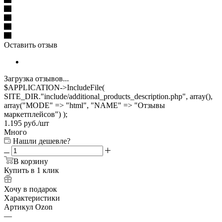
Оставить отзыв
Загрузка отзывов...
$APPLICATION->IncludeFile(
SITE_DIR."include/additional_products_description.php", array(),
array("MODE" => "html", "NAME" => "Отзывы
маркетплейсов") );
1.195
руб.
/шт
Много
Нашли дешевле?
В корзину
Купить в 1 клик
Хочу в подарок
Характеристики
Артикул Ozon
—