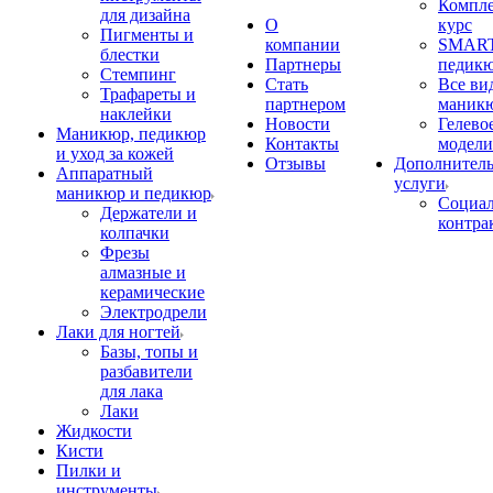
Компл
для дизайна
О
курс
Пигменты и
компании
SMART
блестки
Партнеры
педик
Стемпинг
Стать
Все ви
Трафареты и
партнером
маник
наклейки
Новости
Гелево
Маникюр, педикюр
Контакты
модели
и уход за кожей
Отзывы
Дополнител
Аппаратный
услуги
маникюр и педикюр
Социа
Держатели и
контра
колпачки
Фрезы
алмазные и
керамические
Электродрели
Лаки для ногтей
Базы, топы и
разбавители
для лака
Лаки
Жидкости
Кисти
Пилки и
инструменты