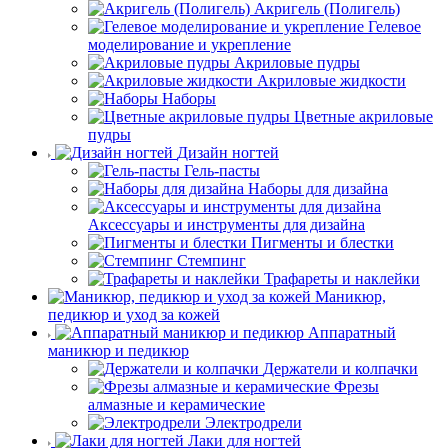
Акригель (Полигель)
Гелевое
моделирование и укрепление
Акриловые пудры
Акриловые жидкости
Наборы
Цветные акриловые
пудры
Дизайн ногтей
Гель-пасты
Наборы для дизайна
Аксессуары и инструменты для дизайна
Пигменты и блестки
Стемпинг
Трафареты и наклейки
Маникюр,
педикюр и уход за кожей
Аппаратный
маникюр и педикюр
Держатели и колпачки
Фрезы
алмазные и керамические
Электродрели
Лаки для ногтей