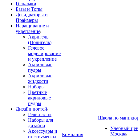
Гель-лаки
Базы и Топы
Дегидраторы и
Праймеры
Наращивание и
укрепление
Акригель
(Полигель)
Гелевое
моделирование
и укрепление
Акриловые
пудры
Акриловые
жидкости
Наборы
Цветные
акриловые
пудры
Дизайн ногтей
Гель-пасты
Школа по маникю
Наборы для
дизайна
Учебный цент
Аксессуары и
Москва
Компания
инструменты