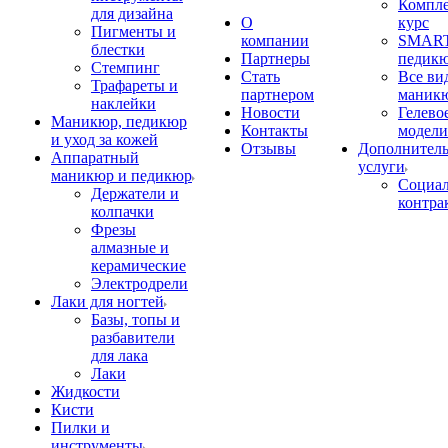
Компл
для дизайна
О
курс
Пигменты и
компании
SMART
блестки
Партнеры
педик
Стемпинг
Стать
Все ви
Трафареты и
партнером
маник
наклейки
Новости
Гелево
Маникюр, педикюр
Контакты
модели
и уход за кожей
Отзывы
Дополнител
Аппаратный
услуги
маникюр и педикюр
Социа
Держатели и
контра
колпачки
Фрезы
алмазные и
керамические
Электродрели
Лаки для ногтей
Базы, топы и
разбавители
для лака
Лаки
Жидкости
Кисти
Пилки и
инструменты