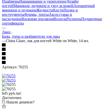
Праймеры
Наращивание и укрепление
Дизайн
ногтей
Маникюр, педикюр и уход за кожей
Аппаратный
маникюр и педикюр
Жидкости
Кисти
Пилки и
инструменты
Формы, типсы
Аксессуары и
расходники
Восковая эпиляция
Волосы
Ресницы
Подарочные
сертификаты
—
Лаки
Базы, топы и разбавители для лака
—
China Glaze, лак для ногтей White on White, 14 мл.
Артикул:
70255
645
руб.
/шт
Достаточно
Нашли дешевле?