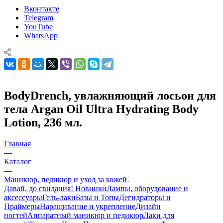
Вконтакте
Telegram
YouTube
WhatsApp
BodyDrench, увлажняющий лосьон для
тела Argan Oil Ultra Hydrating Body
Lotion, 236 мл.
Главная
—
Каталог
—
Маникюр, педикюр и уход за кожей
Давай, до свидания!
Новинки
Лампы, оборудование и
аксессуары
Гель-лаки
Базы и Топы
Дегидраторы и
Праймеры
Наращивание и укрепление
Дизайн
ногтей
Аппаратный маникюр и педикюр
Лаки для