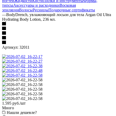
ногтей
Жидкости
Кисти
Пилки и инструменты
Формы,
типсы
Аксессуары и расходники
Восковая
эпиляция
Волосы
Ресницы
Подарочные сертификаты
—
BodyDrench, увлажняющий лосьон для тела Argan Oil Ultra
Hydrating Body Lotion, 236 мл.
Артикул:
32011
1.595
руб.
/шт
Много
Нашли дешевле?