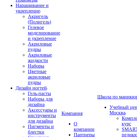
Наращивание и
укрепление
Акригель
(Полигель)
Гелевое
моделирование
и укрепление
Акриловые
пудры
Акриловые
жидкости
Наборы
Цветные
акриловые
пудры
Дизайн ногтей
Гель-пасты
Школа по маникю
Наборы для
дизайна
Учебный цент
Аксессуары и
Москва
Компания
инструменты
Компл
для дизайна
О
курс
Пигменты и
компании
SMART
блестки
Партнеры
педик