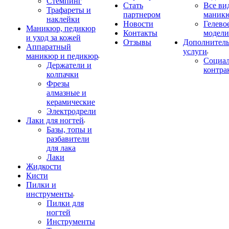
Стемпинг
Стать
Все ви
Трафареты и
партнером
маник
наклейки
Новости
Гелево
Маникюр, педикюр
Контакты
модели
и уход за кожей
Отзывы
Дополнител
Аппаратный
услуги
маникюр и педикюр
Социа
Держатели и
контра
колпачки
Фрезы
алмазные и
керамические
Электродрели
Лаки для ногтей
Базы, топы и
разбавители
для лака
Лаки
Жидкости
Кисти
Пилки и
инструменты
Пилки для
ногтей
Инструменты