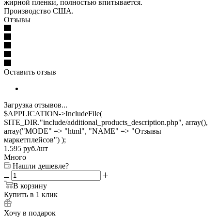
жирной пленки, полностью впитывается.
Производство США.
Отзывы
Оставить отзыв
Загрузка отзывов...
$APPLICATION->IncludeFile(
SITE_DIR."include/additional_products_description.php", array(),
array("MODE" => "html", "NAME" => "Отзывы
маркетплейсов") );
1.595
руб.
/шт
Много
Нашли дешевле?
В корзину
Купить в 1 клик
Хочу в подарок