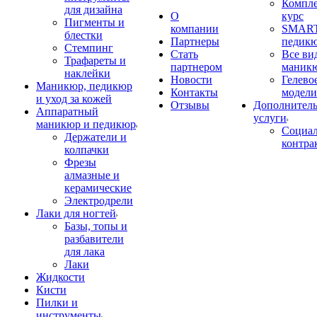
Компл
для дизайна
О
курс
Пигменты и
компании
SMART
блестки
Партнеры
педик
Стемпинг
Стать
Все ви
Трафареты и
партнером
маник
наклейки
Новости
Гелево
Маникюр, педикюр
Контакты
модели
и уход за кожей
Отзывы
Дополнител
Аппаратный
услуги
маникюр и педикюр
Социа
Держатели и
контра
колпачки
Фрезы
алмазные и
керамические
Электродрели
Лаки для ногтей
Базы, топы и
разбавители
для лака
Лаки
Жидкости
Кисти
Пилки и
инструменты