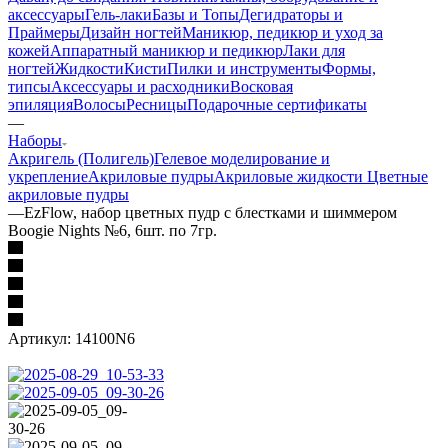
аксессуары
Гель-лаки
Базы и Топы
Дегидраторы и
Праймеры
Дизайн ногтей
Маникюр, педикюр и уход за
кожей
Аппаратный маникюр и педикюр
Лаки для
ногтей
Жидкости
Кисти
Пилки и инструменты
Формы,
типсы
Аксессуары и расходники
Восковая
эпиляция
Волосы
Ресницы
Подарочные сертификаты
—
Наборы
Акригель (Полигель)
Гелевое моделирование и
укрепление
Акриловые пудры
Акриловые жидкости
Цветные
акриловые пудры
—
EzFlow, набор цветных пудр с блестками и шиммером
Boogie Nights №6, 6шт. по 7гр.
Артикул:
14100N6