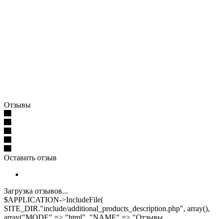
Отзывы
Оставить отзыв
Загрузка отзывов...
$APPLICATION->IncludeFile(
SITE_DIR."include/additional_products_description.php", array(),
array("MODE" => "html", "NAME" => "Отзывы