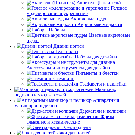
Акригель (Полигель)
Гелевое
моделирование и укрепление
Акриловые пудры
Акриловые жидкости
Наборы
Цветные акриловые
пудры
Дизайн ногтей
Гель-пасты
Наборы для дизайна
Аксессуары и инструменты для дизайна
Пигменты и блестки
Стемпинг
Трафареты и наклейки
Маникюр,
педикюр и уход за кожей
Аппаратный
маникюр и педикюр
Держатели и колпачки
Фрезы
алмазные и керамические
Электродрели
Лаки для ногтей