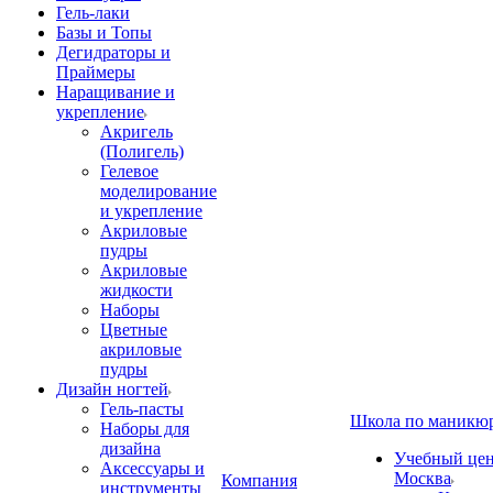
Гель-лаки
Базы и Топы
Дегидраторы и
Праймеры
Наращивание и
укрепление
Акригель
(Полигель)
Гелевое
моделирование
и укрепление
Акриловые
пудры
Акриловые
жидкости
Наборы
Цветные
акриловые
пудры
Дизайн ногтей
Гель-пасты
Школа по маникю
Наборы для
дизайна
Учебный цент
Аксессуары и
Москва
Компания
инструменты