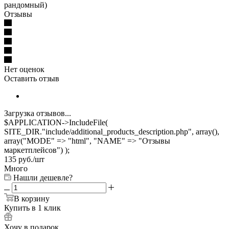
рандомный)
Отзывы
Нет оценок
Оставить отзыв
Загрузка отзывов...
$APPLICATION->IncludeFile(
SITE_DIR."include/additional_products_description.php", array(),
array("MODE" => "html", "NAME" => "Отзывы
маркетплейсов") );
135
руб.
/шт
Много
Нашли дешевле?
В корзину
Купить в 1 клик
Хочу в подарок