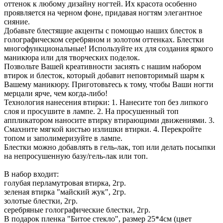
оттенок к любому дизайну ногтей. Их красота особенно
проявляется на черном фоне, придавая ногтям элегантное
сияние.
Добавьте блестящие акценты с помощью наших блесток в
голографическом серебряном и золотом оттенках. Блестки
многофункциональные! Используйте их для создания яркого
маникюра или для творческих поделок.
Позвольте Вашей креативности засиять с нашим набором
втирок и блесток, который добавит неповторимый шарм к
Вашему маникюру. Приготовьтесь к тому, чтобы Ваши ногти
мерцали ярче, чем когда-либо!
Технология нанесения втирки: 1. Нанесите топ без липкого
слоя и просушите в лампе. 2. На просушенный топ
аппликатором наносите втирку втирающими движениями. 3.
Смахните мягкой кистью излишки втирки. 4. Перекройте
топом и заполимеризуйте в лампе.
Блестки можно добавлять в гель-лак, топ или делать посыпки
на непросушенную базу/гель-лак или топ.
В набор входит:
голубая перламутровая втирка, 2гр.
зеленая втирка "майский жук", 2гр.
золотые блестки, 2гр.
серебряные голографические блестки, 2гр.
В подарок пленка "Битое стекло", размер 25*4см (цвет