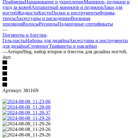
Праймеры
Наращивание и укрепление
Маникюр, педикюр и
уход за кожей
Аппаратный маникюр и педикюр
Лаки для
ногтей
Жидкости
Кисти
Пилки и инструменты
Формы,
типсы
Аксессуары и расходники
Восковая
эпиляция
Волосы
Ресницы
Подарочные сертификаты
—
Пигменты и блестки
Гель-пасты
Наборы для дизайна
Аксессуары и инструменты
для дизайна
Стемпинг
Трафареты и наклейки
—
Aeropuffing, набор втирок и блесток для дизайна ногтей,
4шт.
Артикул:
38116N