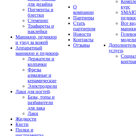
Компл
для дизайна
О
курс
Пигменты и
компании
SMART
блестки
Партнеры
педик
Стемпинг
Стать
Все ви
Трафареты и
партнером
маник
наклейки
Новости
Гелево
Маникюр, педикюр
Контакты
модели
и уход за кожей
Отзывы
Дополнител
Аппаратный
услуги
маникюр и педикюр
Социа
Держатели и
контра
колпачки
Фрезы
алмазные и
керамические
Электродрели
Лаки для ногтей
Базы, топы и
разбавители
для лака
Лаки
Жидкости
Кисти
Пилки и
инструменты