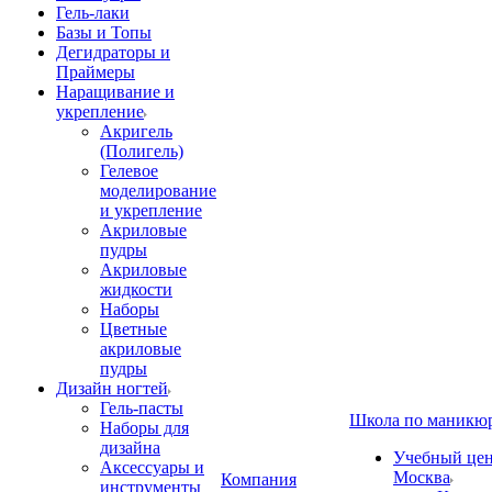
Гель-лаки
Базы и Топы
Дегидраторы и
Праймеры
Наращивание и
укрепление
Акригель
(Полигель)
Гелевое
моделирование
и укрепление
Акриловые
пудры
Акриловые
жидкости
Наборы
Цветные
акриловые
пудры
Дизайн ногтей
Гель-пасты
Школа по маникю
Наборы для
дизайна
Учебный цент
Аксессуары и
Москва
Компания
инструменты