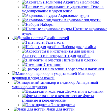
Акригель (Полигель)
Гелевое
моделирование и укрепление
Акриловые пудры
Акриловые жидкости
Наборы
Цветные акриловые
пудры
Дизайн ногтей
Гель-пасты
Наборы для дизайна
Аксессуары и инструменты для дизайна
Пигменты и блестки
Стемпинг
Трафареты и наклейки
Маникюр,
педикюр и уход за кожей
Аппаратный
маникюр и педикюр
Держатели и колпачки
Фрезы
алмазные и керамические
Электродрели
Лаки для ногтей