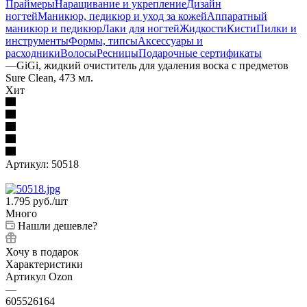
Праймеры
Наращивание и укрепление
Дизайн
ногтей
Маникюр, педикюр и уход за кожей
Аппаратный
маникюр и педикюр
Лаки для ногтей
Жидкости
Кисти
Пилки и
инструменты
Формы, типсы
Аксессуары и
расходники
Волосы
Ресницы
Подарочные сертификаты
—
GiGi, жидкий очиститель для удаления воска с предметов
Sure Clean, 473 мл.
Хит
Артикул:
50518
1.795
руб.
/шт
Много
Нашли дешевле?
Хочу в подарок
Характеристики
Артикул Ozon
—
605526164