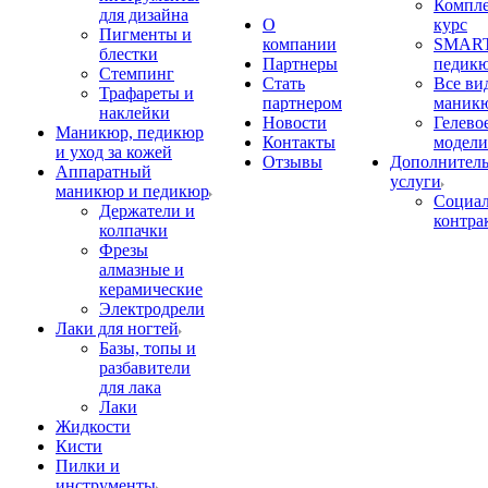
Компл
для дизайна
О
курс
Пигменты и
компании
SMART
блестки
Партнеры
педик
Стемпинг
Стать
Все ви
Трафареты и
партнером
маник
наклейки
Новости
Гелево
Маникюр, педикюр
Контакты
модели
и уход за кожей
Отзывы
Дополнител
Аппаратный
услуги
маникюр и педикюр
Социа
Держатели и
контра
колпачки
Фрезы
алмазные и
керамические
Электродрели
Лаки для ногтей
Базы, топы и
разбавители
для лака
Лаки
Жидкости
Кисти
Пилки и
инструменты