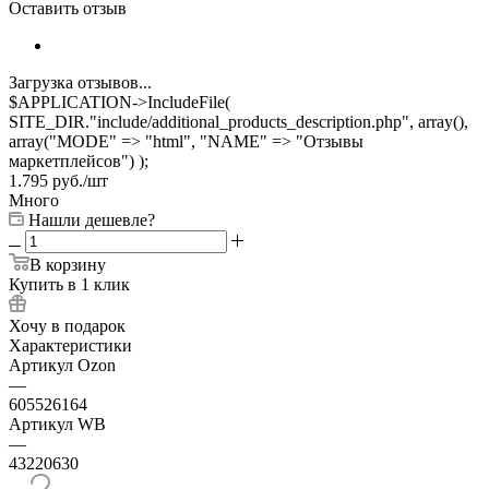
Оставить отзыв
Загрузка отзывов...
$APPLICATION->IncludeFile(
SITE_DIR."include/additional_products_description.php", array(),
array("MODE" => "html", "NAME" => "Отзывы
маркетплейсов") );
1.795
руб.
/шт
Много
Нашли дешевле?
В корзину
Купить в 1 клик
Хочу в подарок
Характеристики
Артикул Ozon
—
605526164
Артикул WB
—
43220630