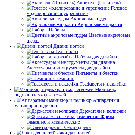
Акригель (Полигель)
Гелевое
моделирование и укрепление
Акриловые пудры
Акриловые жидкости
Наборы
Цветные акриловые
пудры
Дизайн ногтей
Гель-пасты
Наборы для дизайна
Аксессуары и инструменты для дизайна
Пигменты и блестки
Стемпинг
Трафареты и наклейки
Маникюр,
педикюр и уход за кожей
Аппаратный
маникюр и педикюр
Держатели и колпачки
Фрезы
алмазные и керамические
Электродрели
Лаки для ногтей