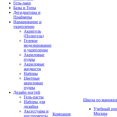
Гель-лаки
Базы и Топы
Дегидраторы и
Праймеры
Наращивание и
укрепление
Акригель
(Полигель)
Гелевое
моделирование
и укрепление
Акриловые
пудры
Акриловые
жидкости
Наборы
Цветные
акриловые
пудры
Дизайн ногтей
Гель-пасты
Школа по маникю
Наборы для
дизайна
Учебный цент
Аксессуары и
Москва
Компания
инструменты