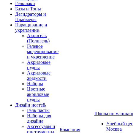
Гель-лаки
Базы и Топы
Дегидраторы и
Праймеры
Наращивание и
укрепление
Акригель
(Полигель)
Гелевое
моделирование
и укрепление
Акриловые
пудры
Акриловые
жидкости
Наборы
Цветные
акриловые
пудры
Дизайн ногтей
Гель-пасты
Школа по маникю
Наборы для
дизайна
Учебный цент
Аксессуары и
Москва
Компания
инструменты