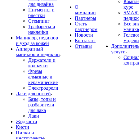
Компл
для дизайна
О
курс
Пигменты и
компании
SMART
блестки
Партнеры
педик
Стемпинг
Стать
Все ви
Трафареты и
партнером
маник
наклейки
Новости
Гелево
Маникюр, педикюр
Контакты
модели
и уход за кожей
Отзывы
Дополнител
Аппаратный
услуги
маникюр и педикюр
Социа
Держатели и
контра
колпачки
Фрезы
алмазные и
керамические
Электродрели
Лаки для ногтей
Базы, топы и
разбавители
для лака
Лаки
Жидкости
Кисти
Пилки и
инструменты