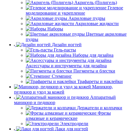
Акригель (Полигель)
Гелевое
моделирование и укрепление
Акриловые пудры
Акриловые жидкости
Наборы
Цветные акриловые
пудры
Дизайн ногтей
Гель-пасты
Наборы для дизайна
Аксессуары и инструменты для дизайна
Пигменты и блестки
Стемпинг
Трафареты и наклейки
Маникюр,
педикюр и уход за кожей
Аппаратный
маникюр и педикюр
Держатели и колпачки
Фрезы
алмазные и керамические
Электродрели
Лаки для ногтей