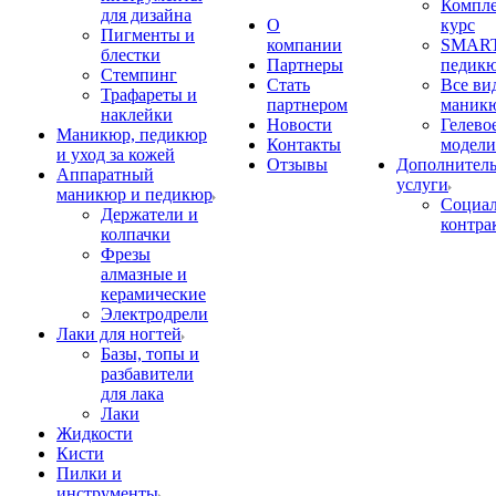
Компл
для дизайна
О
курс
Пигменты и
компании
SMART
блестки
Партнеры
педик
Стемпинг
Стать
Все ви
Трафареты и
партнером
маник
наклейки
Новости
Гелево
Маникюр, педикюр
Контакты
модели
и уход за кожей
Отзывы
Дополнител
Аппаратный
услуги
маникюр и педикюр
Социа
Держатели и
контра
колпачки
Фрезы
алмазные и
керамические
Электродрели
Лаки для ногтей
Базы, топы и
разбавители
для лака
Лаки
Жидкости
Кисти
Пилки и
инструменты