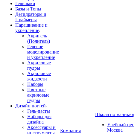
Гель-лаки
Базы и Топы
Дегидраторы и
Праймеры
Наращивание и
укрепление
Акригель
(Полигель)
Гелевое
моделирование
и укрепление
Акриловые
пудры
Акриловые
жидкости
Наборы
Цветные
акриловые
пудры
Дизайн ногтей
Гель-пасты
Школа по маникю
Наборы для
дизайна
Учебный цент
Аксессуары и
Москва
Компания
инструменты