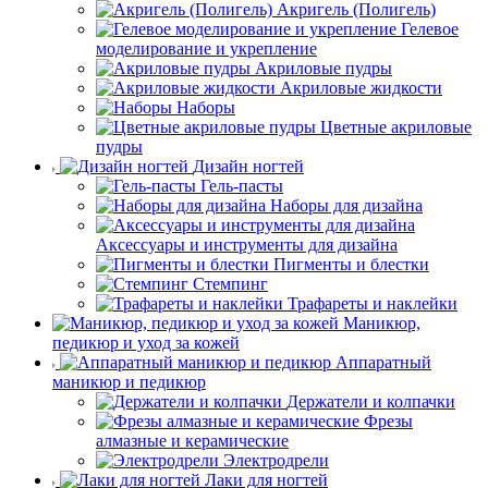
Акригель (Полигель)
Гелевое
моделирование и укрепление
Акриловые пудры
Акриловые жидкости
Наборы
Цветные акриловые
пудры
Дизайн ногтей
Гель-пасты
Наборы для дизайна
Аксессуары и инструменты для дизайна
Пигменты и блестки
Стемпинг
Трафареты и наклейки
Маникюр,
педикюр и уход за кожей
Аппаратный
маникюр и педикюр
Держатели и колпачки
Фрезы
алмазные и керамические
Электродрели
Лаки для ногтей