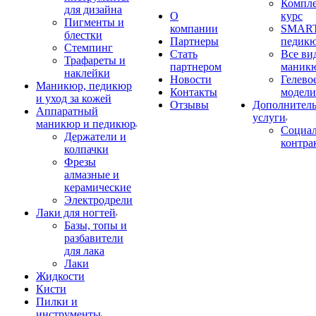
Компл
для дизайна
О
курс
Пигменты и
компании
SMART
блестки
Партнеры
педик
Стемпинг
Стать
Все ви
Трафареты и
партнером
маник
наклейки
Новости
Гелево
Маникюр, педикюр
Контакты
модели
и уход за кожей
Отзывы
Дополнител
Аппаратный
услуги
маникюр и педикюр
Социа
Держатели и
контра
колпачки
Фрезы
алмазные и
керамические
Электродрели
Лаки для ногтей
Базы, топы и
разбавители
для лака
Лаки
Жидкости
Кисти
Пилки и
инструменты