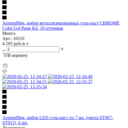
Aeropuffing, набор металлизированных гель-паст CHROME
Color Gel Paste Kit, 10 оттенков
Много
Арт.: 10110
4.195
руб.
/к-т
В корзину
Aeropuffing, набор LED гель-паст по 7 мл. (цвета ST007-
ST012), 6 шт.
Достаточно