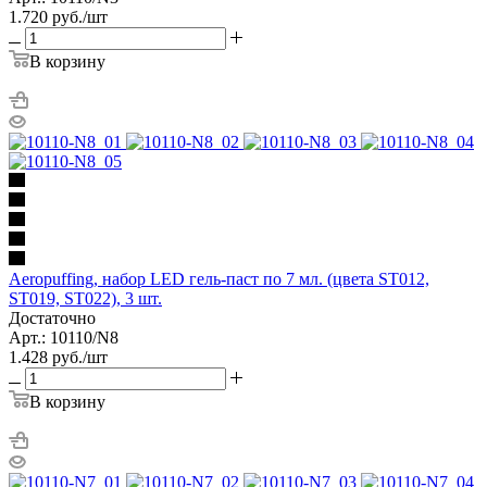
1.720
руб.
/шт
В корзину
Aeropuffing, набор LED гель-паст по 7 мл. (цвета ST012,
ST019, ST022), 3 шт.
Достаточно
Арт.: 10110/N8
1.428
руб.
/шт
В корзину