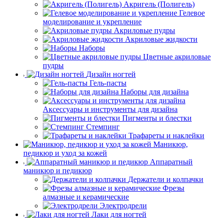
Акригель (Полигель)
Гелевое
моделирование и укрепление
Акриловые пудры
Акриловые жидкости
Наборы
Цветные акриловые
пудры
Дизайн ногтей
Гель-пасты
Наборы для дизайна
Аксессуары и инструменты для дизайна
Пигменты и блестки
Стемпинг
Трафареты и наклейки
Маникюр,
педикюр и уход за кожей
Аппаратный
маникюр и педикюр
Держатели и колпачки
Фрезы
алмазные и керамические
Электродрели
Лаки для ногтей