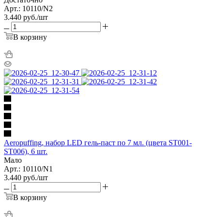
Арт.: 10110/N2
3.440
руб.
/шт
В корзину
Aeropuffing, набор LED гель-паст по 7 мл. (цвета ST001-
ST006), 6 шт.
Мало
Арт.: 10110/N1
3.440
руб.
/шт
В корзину