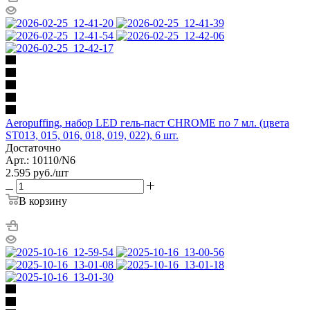
Aeropuffing, набор LED гель-паст CHROME по 7 мл. (цвета
ST013, 015, 016, 018, 019, 022), 6 шт.
Достаточно
Арт.: 10110/N6
2.595
руб.
/шт
В корзину