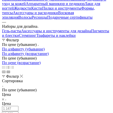
уход за кожей
Аппаратный маникюр и педикюр
Лаки для
ногтей
Жидкости
Кисти
Пилки и инструменты
Формы,
типсы
Аксессуары и расходники
Восковая
эпиляция
Волосы
Ресницы
Подарочные сертификаты
—
Наборы для дизайна
Гель-пасты
Аксессуары и инструменты для дизайна
Пигменты
и блестки
Стемпинг
Трафареты и наклейки
Фильтр
По цене (убывание)
По алфавиту (убывание)
По алфавиту (возрастание)
По цене (убывание)
По цене (возрастание)
Фильтр
Сортировка
По цене (убывание)
Цена
Цена