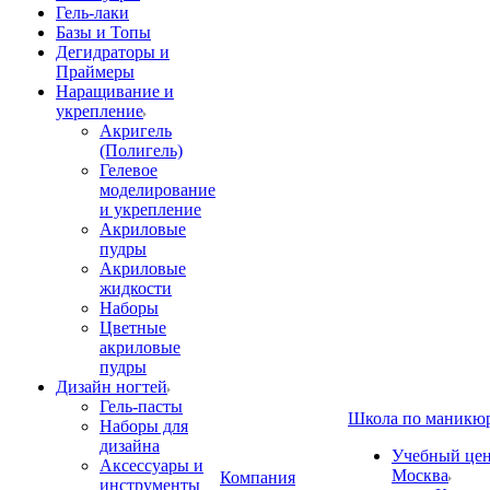
Гель-лаки
Базы и Топы
Дегидраторы и
Праймеры
Наращивание и
укрепление
Акригель
(Полигель)
Гелевое
моделирование
и укрепление
Акриловые
пудры
Акриловые
жидкости
Наборы
Цветные
акриловые
пудры
Дизайн ногтей
Гель-пасты
Школа по маникю
Наборы для
дизайна
Учебный цент
Аксессуары и
Москва
Компания
инструменты