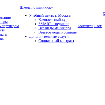
Школа по маникюру
К
Учебный центр г. Москва
мпании
Комплексный курс
неры
SMART – педикюр
ь партнером
Контакты
Блог
Все виды маникюра
сти
Гелевое моделирование
акты
Дополнительные услуги
ывы
Социальный контракт