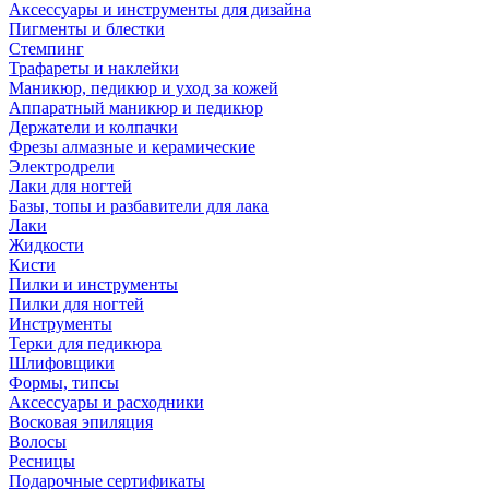
Аксессуары и инструменты для дизайна
Пигменты и блестки
Стемпинг
Трафареты и наклейки
Маникюр, педикюр и уход за кожей
Аппаратный маникюр и педикюр
Держатели и колпачки
Фрезы алмазные и керамические
Электродрели
Лаки для ногтей
Базы, топы и разбавители для лака
Лаки
Жидкости
Кисти
Пилки и инструменты
Пилки для ногтей
Инструменты
Терки для педикюра
Шлифовщики
Формы, типсы
Аксессуары и расходники
Восковая эпиляция
Волосы
Ресницы
Подарочные сертификаты