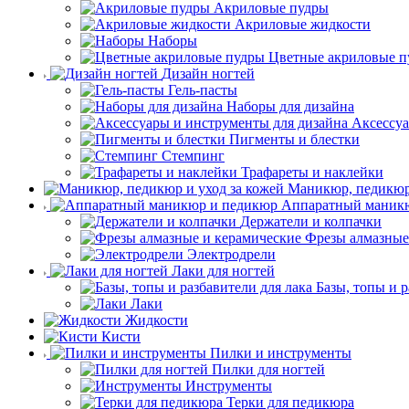
Акриловые пудры
Акриловые жидкости
Наборы
Цветные акриловые п
Дизайн ногтей
Гель-пасты
Наборы для дизайна
Аксессуа
Пигменты и блестки
Стемпинг
Трафареты и наклейки
Маникюр, педикюр 
Аппаратный маник
Держатели и колпачки
Фрезы алмазные
Электродрели
Лаки для ногтей
Базы, топы и р
Лаки
Жидкости
Кисти
Пилки и инструменты
Пилки для ногтей
Инструменты
Терки для педикюра