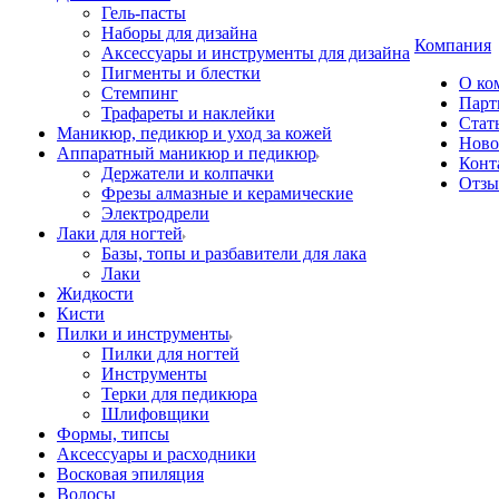
Гель-пасты
Наборы для дизайна
Компания
Аксессуары и инструменты для дизайна
Пигменты и блестки
О ко
Стемпинг
Парт
Трафареты и наклейки
Стат
Маникюр, педикюр и уход за кожей
Ново
Аппаратный маникюр и педикюр
Конт
Держатели и колпачки
Отз
Фрезы алмазные и керамические
Электродрели
Лаки для ногтей
Базы, топы и разбавители для лака
Лаки
Жидкости
Кисти
Пилки и инструменты
Пилки для ногтей
Инструменты
Терки для педикюра
Шлифовщики
Формы, типсы
Аксессуары и расходники
Восковая эпиляция
Волосы