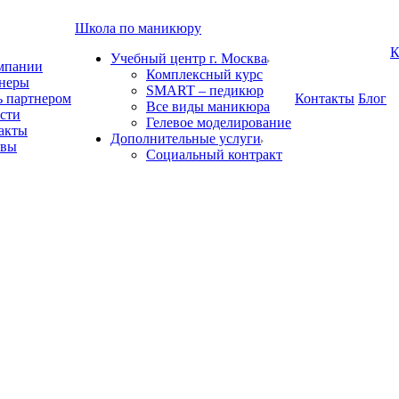
Школа по маникюру
К
Учебный центр г. Москва
мпании
Комплексный курс
неры
SMART – педикюр
ь партнером
Контакты
Блог
Все виды маникюра
сти
Гелевое моделирование
акты
Дополнительные услуги
ывы
Социальный контракт