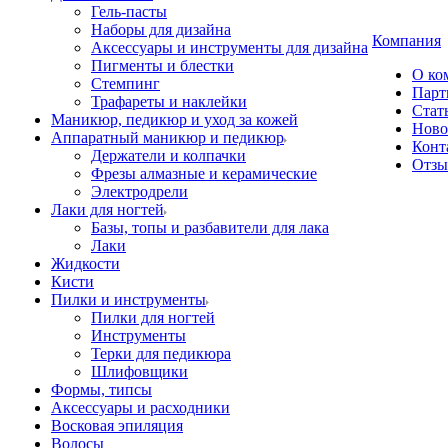
Гель-пасты
Наборы для дизайна
Компания
Аксессуары и инструменты для дизайна
Пигменты и блестки
О ко
Стемпинг
Парт
Трафареты и наклейки
Стат
Маникюр, педикюр и уход за кожей
Ново
Аппаратный маникюр и педикюр
Конт
Держатели и колпачки
Отз
Фрезы алмазные и керамические
Электродрели
Лаки для ногтей
Базы, топы и разбавители для лака
Лаки
Жидкости
Кисти
Пилки и инструменты
Пилки для ногтей
Инструменты
Терки для педикюра
Шлифовщики
Формы, типсы
Аксессуары и расходники
Восковая эпиляция
Волосы