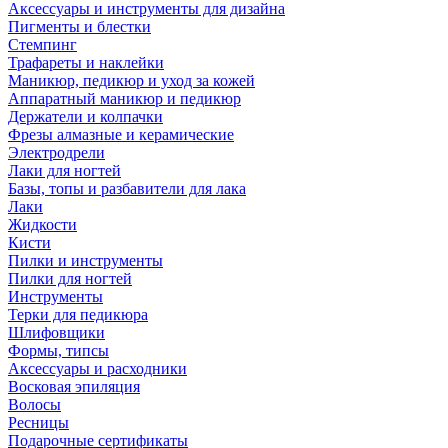
Аксессуары и инструменты для дизайна
Пигменты и блестки
Стемпинг
Трафареты и наклейки
Маникюр, педикюр и уход за кожей
Аппаратный маникюр и педикюр
Держатели и колпачки
Фрезы алмазные и керамические
Электродрели
Лаки для ногтей
Базы, топы и разбавители для лака
Лаки
Жидкости
Кисти
Пилки и инструменты
Пилки для ногтей
Инструменты
Терки для педикюра
Шлифовщики
Формы, типсы
Аксессуары и расходники
Восковая эпиляция
Волосы
Ресницы
Подарочные сертификаты