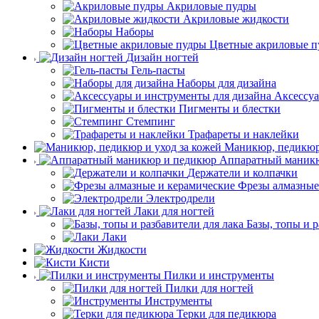
Акриловые пудры
Акриловые жидкости
Наборы
Цветные акриловые п
Дизайн ногтей
Гель-пасты
Наборы для дизайна
Аксессуа
Пигменты и блестки
Стемпинг
Трафареты и наклейки
Маникюр, педикюр 
Аппаратный маник
Держатели и колпачки
Фрезы алмазные
Электродрели
Лаки для ногтей
Базы, топы и р
Лаки
Жидкости
Кисти
Пилки и инструменты
Пилки для ногтей
Инструменты
Терки для педикюра