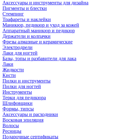
Аксессуары и инструменты для дизайна
Пигменты и блестки
Стемпинг
Трафареты и наклейки
Маникюр, педикюр и уход за кожей
Аппаратный маникюр и педикюр
Держатели и колпачки
Фрезы алмазные и керамические
Электродрели
Лаки для ногтей
Базы, топы и разбавители для лака
Лаки
Жидкости
Кисти
Пилки и инструменты
Пилки для ногтей
Инструменты
Терки для педикюра
Шлифовщики
Формы, типсы
Аксессуары и расходники
Восковая эпиляция
Волосы
Ресницы
Подарочные сертификаты