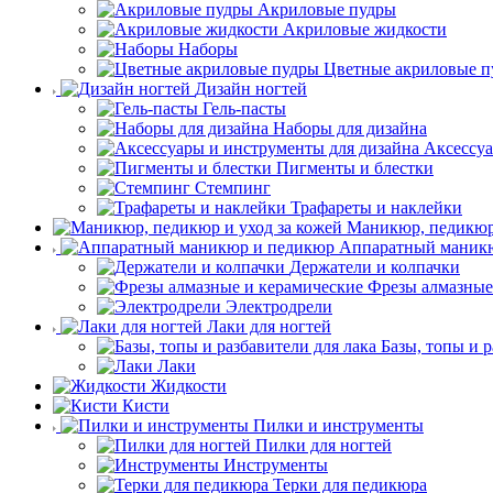
Акриловые пудры
Акриловые жидкости
Наборы
Цветные акриловые п
Дизайн ногтей
Гель-пасты
Наборы для дизайна
Аксессуа
Пигменты и блестки
Стемпинг
Трафареты и наклейки
Маникюр, педикюр 
Аппаратный маник
Держатели и колпачки
Фрезы алмазные
Электродрели
Лаки для ногтей
Базы, топы и р
Лаки
Жидкости
Кисти
Пилки и инструменты
Пилки для ногтей
Инструменты
Терки для педикюра