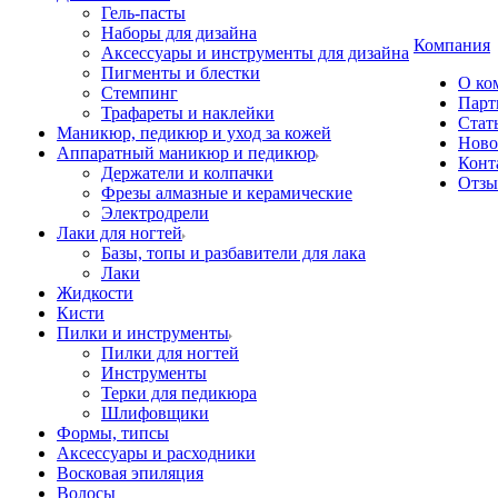
Гель-пасты
Наборы для дизайна
Компания
Аксессуары и инструменты для дизайна
Пигменты и блестки
О ко
Стемпинг
Парт
Трафареты и наклейки
Стат
Маникюр, педикюр и уход за кожей
Ново
Аппаратный маникюр и педикюр
Конт
Держатели и колпачки
Отз
Фрезы алмазные и керамические
Электродрели
Лаки для ногтей
Базы, топы и разбавители для лака
Лаки
Жидкости
Кисти
Пилки и инструменты
Пилки для ногтей
Инструменты
Терки для педикюра
Шлифовщики
Формы, типсы
Аксессуары и расходники
Восковая эпиляция
Волосы