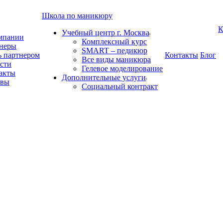
Школа по маникюру
К
Учебный центр г. Москва
мпании
Комплексный курс
неры
SMART – педикюр
ь партнером
Контакты
Блог
Все виды маникюра
сти
Гелевое моделирование
акты
Дополнительные услуги
ывы
Социальный контракт