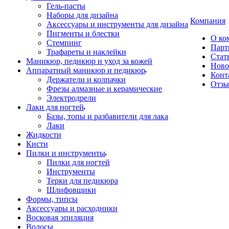
Гель-пасты
Наборы для дизайна
Компания
Аксессуары и инструменты для дизайна
Пигменты и блестки
О ко
Стемпинг
Парт
Трафареты и наклейки
Стат
Маникюр, педикюр и уход за кожей
Ново
Аппаратный маникюр и педикюр
Конт
Держатели и колпачки
Отз
Фрезы алмазные и керамические
Электродрели
Лаки для ногтей
Базы, топы и разбавители для лака
Лаки
Жидкости
Кисти
Пилки и инструменты
Пилки для ногтей
Инструменты
Терки для педикюра
Шлифовщики
Формы, типсы
Аксессуары и расходники
Восковая эпиляция
Волосы