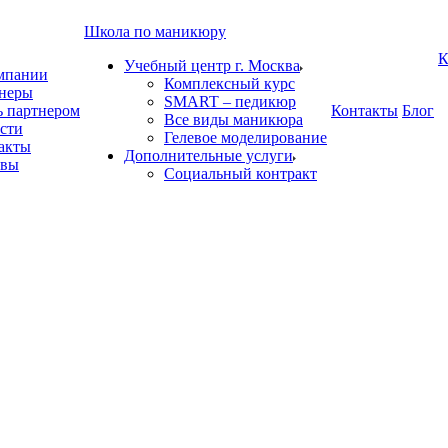
Школа по маникюру
К
Учебный центр г. Москва
мпании
Комплексный курс
неры
SMART – педикюр
ь партнером
Контакты
Блог
Все виды маникюра
сти
Гелевое моделирование
акты
Дополнительные услуги
ывы
Социальный контракт