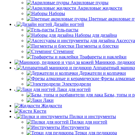
Акриловые пудры
Акриловые жидкости
Наборы
Цветные акриловые п
Дизайн ногтей
Гель-пасты
Наборы для дизайна
Аксессуа
Пигменты и блестки
Стемпинг
Трафареты и наклейки
Маникюр, педикюр 
Аппаратный маник
Держатели и колпачки
Фрезы алмазные
Электродрели
Лаки для ногтей
Базы, топы и р
Лаки
Жидкости
Кисти
Пилки и инструменты
Пилки для ногтей
Инструменты
Терки для педикюра