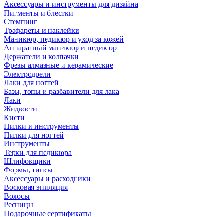
Аксессуары и инструменты для дизайна
Пигменты и блестки
Стемпинг
Трафареты и наклейки
Маникюр, педикюр и уход за кожей
Аппаратный маникюр и педикюр
Держатели и колпачки
Фрезы алмазные и керамические
Электродрели
Лаки для ногтей
Базы, топы и разбавители для лака
Лаки
Жидкости
Кисти
Пилки и инструменты
Пилки для ногтей
Инструменты
Терки для педикюра
Шлифовщики
Формы, типсы
Аксессуары и расходники
Восковая эпиляция
Волосы
Ресницы
Подарочные сертификаты