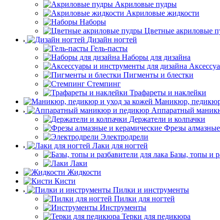
Акриловые пудры
Акриловые жидкости
Наборы
Цветные акриловые п
Дизайн ногтей
Гель-пасты
Наборы для дизайна
Аксессуа
Пигменты и блестки
Стемпинг
Трафареты и наклейки
Маникюр, педикюр 
Аппаратный маник
Держатели и колпачки
Фрезы алмазные
Электродрели
Лаки для ногтей
Базы, топы и р
Лаки
Жидкости
Кисти
Пилки и инструменты
Пилки для ногтей
Инструменты
Терки для педикюра