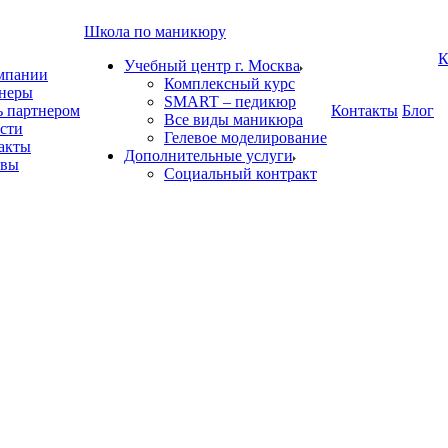
Школа по маникюру
К
Учебный центр г. Москва
мпании
Комплексный курс
неры
SMART – педикюр
ь партнером
Контакты
Блог
Все виды маникюра
сти
Гелевое моделирование
акты
Дополнительные услуги
ывы
Социальный контракт