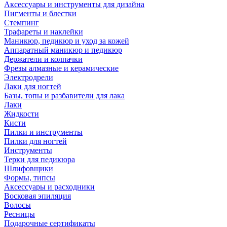
Аксессуары и инструменты для дизайна
Пигменты и блестки
Стемпинг
Трафареты и наклейки
Маникюр, педикюр и уход за кожей
Аппаратный маникюр и педикюр
Держатели и колпачки
Фрезы алмазные и керамические
Электродрели
Лаки для ногтей
Базы, топы и разбавители для лака
Лаки
Жидкости
Кисти
Пилки и инструменты
Пилки для ногтей
Инструменты
Терки для педикюра
Шлифовщики
Формы, типсы
Аксессуары и расходники
Восковая эпиляция
Волосы
Ресницы
Подарочные сертификаты