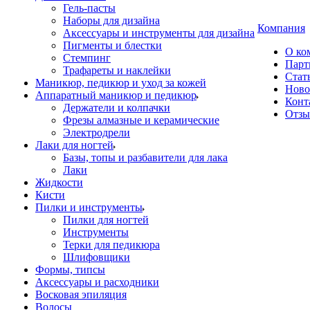
Гель-пасты
Наборы для дизайна
Компания
Аксессуары и инструменты для дизайна
Пигменты и блестки
О ко
Стемпинг
Парт
Трафареты и наклейки
Стат
Маникюр, педикюр и уход за кожей
Ново
Аппаратный маникюр и педикюр
Конт
Держатели и колпачки
Отз
Фрезы алмазные и керамические
Электродрели
Лаки для ногтей
Базы, топы и разбавители для лака
Лаки
Жидкости
Кисти
Пилки и инструменты
Пилки для ногтей
Инструменты
Терки для педикюра
Шлифовщики
Формы, типсы
Аксессуары и расходники
Восковая эпиляция
Волосы